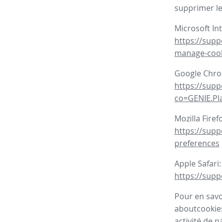
supprimer le
Microsoft In
https://supp
manage-coo
Google Chr
https://sup
co=GENIE.P
Mozilla Firef
https://supp
preferences
Apple Safari:
https://supp
Pour en savoi
aboutcookies
activité de n