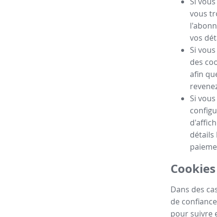
Si vous
vous tr
l'abonn
vos dét
Si vous
des coo
afin qu
revenez 
Si vous
configu
d'affic
détails
paieme
Cookies 
Dans des cas
de confiance
pour suivre e