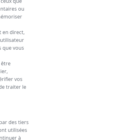
e ceux que
entaires ou
mémoriser
 en direct,
utilisateur
is que vous
 être
ier,
rifier vos
 traiter le
par des tiers
nt utilisées
ontinuer à