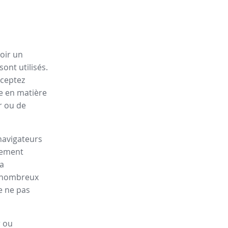
oir un
ont utilisés.
cceptez
ue en matière
r ou de
navigateurs
lement
la
de nombreux
e ne pas
r ou