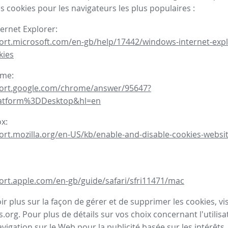
s cookies pour les navigateurs les plus populaires :
ternet Explorer:
ort.microsoft.com/en-gb/help/17442/windows-internet-expl
kies
ome:
port.google.com/chrome/answer/95647?
latform%3DDesktop&hl=en
ox:
ort.mozilla.org/en-US/kb/enable-and-disable-cookies-websit
ort.apple.com/en-gb/guide/safari/sfri11471/mac
r plus sur la façon de gérer et de supprimer les cookies, visi
.org. Pour plus de détails sur vos choix concernant l'utilisa
avigation sur le Web pour la publicité basée sur les intérêts