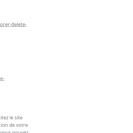
orer-delete-
e-
tez le site
tion de votre
, vous pouvez