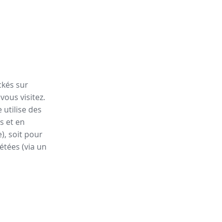
ckés sur
vous visitez.
 utilise des
s et en
), soit pour
étées (via un